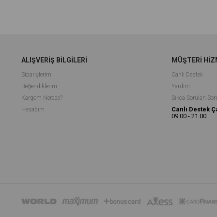
ALIŞVERİŞ BİLGİLERİ
MÜŞTERİ HİZ
Siparişlerim
Canlı Deste
k
Beğendiklerim
Yardım
Kargom Nerede?
Sıkça Sorulan Sor
Canlı Destek Ç
Hesabım
09:00 - 21:00