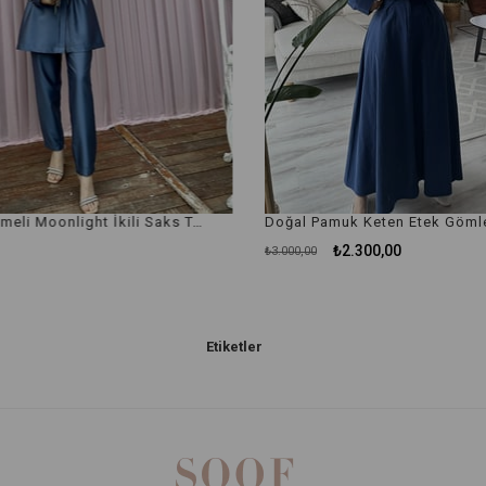
Kristal Düğmeli Moonlight İkili Saks Takım
₺2.300,00
₺3.000,00
Etiketler