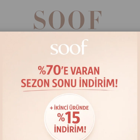
ÜST GİYİM
ALT GİYİM
DIŞ GİYİM
ELBİSE
Soof
Kot Etek Takım
• Kargoya Teslim: 1-3 iş günü
• İade ve degişimlerde kargo gidiş-geliş alıcıya aittir.