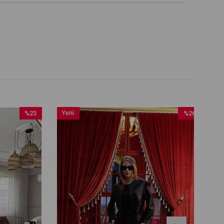
%23
Yeni
%26
İndirim
Ürün
İndirim
%23İndirim
%26İndirim