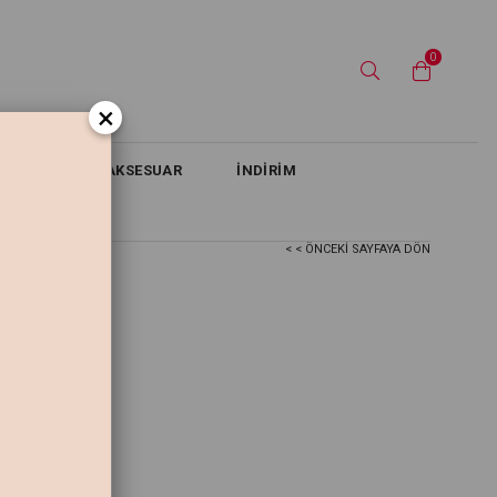
0
×
TAKIM
AKSESUAR
İNDİRİM
< < ÖNCEKI SAYFAYA DÖN