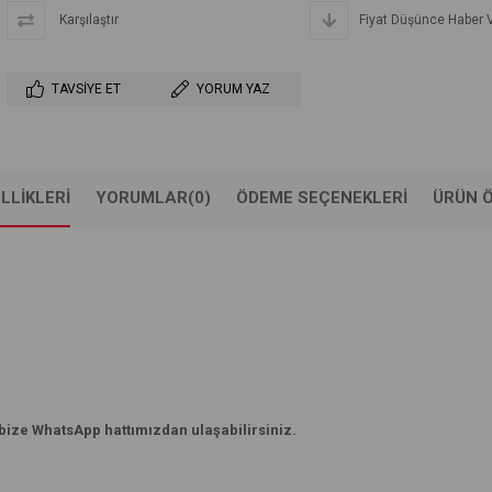
Karşılaştır
Fiyat Düşünce Haber 
TAVSIYE ET
YORUM YAZ
LLIKLERI
YORUMLAR
(0)
ÖDEME SEÇENEKLERI
ÜRÜN Ö
 bize WhatsApp hattımızdan ulaşabilirsiniz.