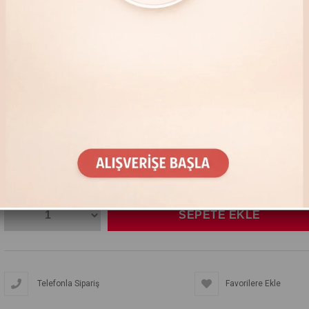
%
21
İNDIRIM
₺3.500,00
(KDV Dahil)
₺2.750,00
(KDV Dahil)
BEDEN
Telefonla Sipariş
Favorilere Ekle