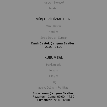
Kargom Nerede?
Hesabım
MÜŞTERİ HİZMETLERİ
Canlı Deste
k
Yardım
Sıkça Sorulan Sorular
Canlı Destek Çalışma Saatleri
:
09:00 - 21:00
KURUMSAL
Hakkımızda
İletişim
Ulaşım
Blog
İade ve Değişim Politikası
Showroom Çalışma Saatleri
Pazartesi - Cuma: 09:00 - 17:30
Cumartesi: 09:00 - 12:30