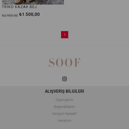
TRİKO KAZAK BEJ
₺1.500,00
₺2.900,00
1
ALIŞVERİŞ BİLGİLERİ
Siparişlerim
Beğendiklerim
Kargom Nerede?
Hesabım