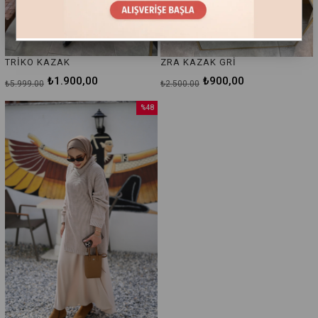
TRİKO KAZAK
ZRA KAZAK GRİ
₺1.900,00
₺900,00
₺5.999,00
₺2.500,00
%48
İndirim
%48İndirim