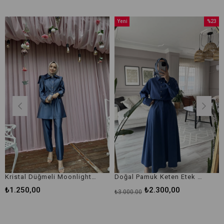
Yeni
%23
Yeni
Ürün
İndirim
Ürün
%23İndirim
Kristal Düğmeli Moonlight İkili Saks Takım
Doğal Pamuk Keten Etek Gömlek Takım İndigo
00
₺2.300,00
₺
₺3.000,00
₺3.500,00