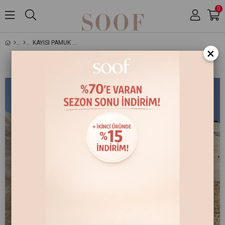
0
KAYISI PAMUK KETEN GÖMLEK ETEK IKILI TAKIM
×