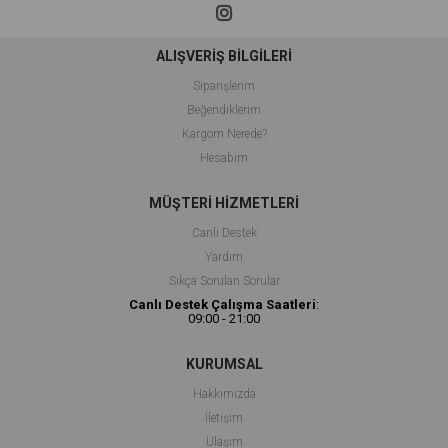
ALIŞVERİŞ BİLGİLERİ
Siparişlerim
Beğendiklerim
Kargom Nerede?
Hesabım
MÜŞTERİ HİZMETLERİ
Canlı Deste
k
Yardım
Sıkça Sorulan Sorular
Canlı Destek Çalışma Saatleri
:
09:00 - 21:00
KURUMSAL
Hakkımızda
İletişim
Ulaşım